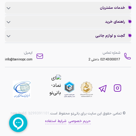
خدمات مشتریان
راهنمای خرید
گجت و لوازم جانبی
شماره تماس:
ایمیل:
02143000017
داخلی 2
info@baninopc.com
© تمامی حقوق این سایت برای بانی‌نو محفوظ است.
b299391101
new build:
حریم خصوصی
شرایط استفاده