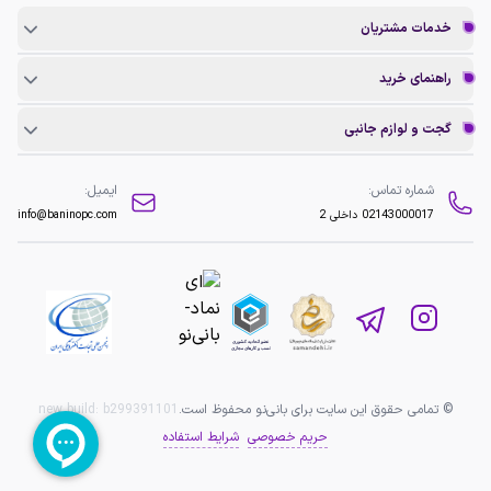
خدمات مشتریان
راهنمای خرید
گجت و لوازم جانبی
شماره تماس:
ایمیل:
02143000017
داخلی 2
info@baninopc.com
© تمامی حقوق این سایت برای بانی‌نو محفوظ است.
b299391101
new build:
حریم خصوصی
شرایط استفاده