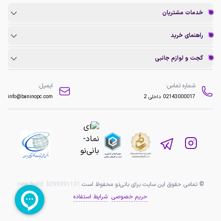
خدمات مشتریان
راهنمای خرید
گجت و لوازم جانبی
شماره تماس:
ایمیل:
02143000017
داخلی 2
info@baninopc.com
© تمامی حقوق این سایت برای بانی‌نو محفوظ است.
b299391101
new build:
حریم خصوصی
شرایط استفاده