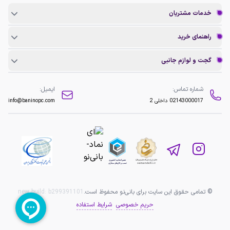
خدمات مشتریان
راهنمای خرید
گجت و لوازم جانبی
شماره تماس:
ایمیل:
02143000017
داخلی 2
info@baninopc.com
© تمامی حقوق این سایت برای بانی‌نو محفوظ است.
b299391101
new build:
حریم خصوصی
شرایط استفاده