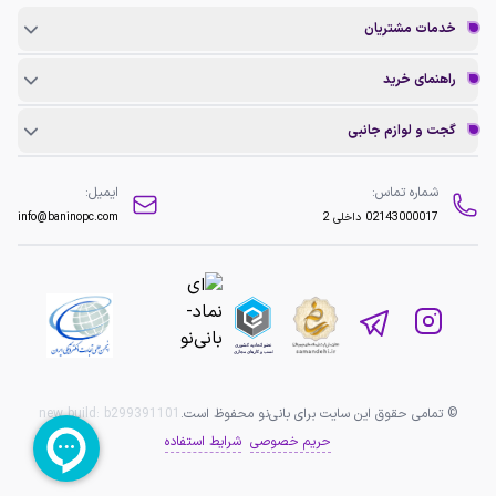
خدمات مشتریان
راهنمای خرید
گجت و لوازم جانبی
شماره تماس:
ایمیل:
02143000017
داخلی 2
info@baninopc.com
© تمامی حقوق این سایت برای بانی‌نو محفوظ است.
b299391101
new build:
حریم خصوصی
شرایط استفاده