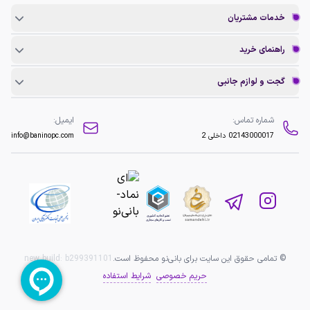
خدمات مشتریان
راهنمای خرید
گجت و لوازم جانبی
شماره تماس:
ایمیل:
02143000017
داخلی 2
info@baninopc.com
© تمامی حقوق این سایت برای بانی‌نو محفوظ است.
b299391101
new build:
حریم خصوصی
شرایط استفاده