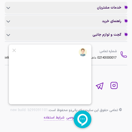
خدمات مشتریان
راهنمای خرید
گجت و لوازم جانبی
شماره تماس:
ایمیل:
02143000017
داخلی 2
info@baninopc.com
© تمامی حقوق این سایت برای بانی‌نو محفوظ است.
b299391101
new build:
حریم خصوصی
شرایط استفاده