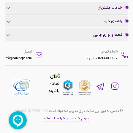
خدمات مشتریان
راهنمای خرید
گجت و لوازم جانبی
شماره تماس:
ایمیل:
02143000017
داخلی 2
info@baninopc.com
© تمامی حقوق این سایت برای بانی‌نو محفوظ است.
b299391101
new build:
حریم خصوصی
شرایط استفاده