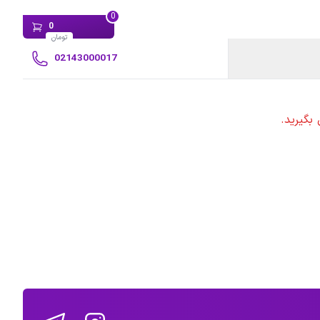
0
0
تومان
02143000017
بگیرید.