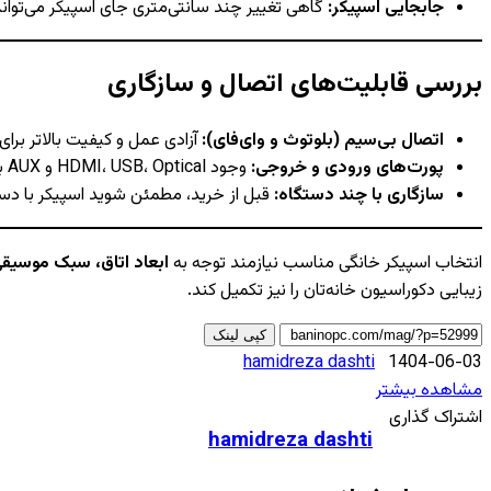
جابجایی اسپیکر:
گاهی تغییر چند سانتی‌متری جای اسپیکر می‌توان
بررسی قابلیت‌های اتصال و سازگاری
اتصال بی‌سیم (بلوتوث و وای‌فای):
آزادی عمل و کیفیت بالاتر برا
پورت‌های ورودی و خروجی:
وجود HDMI، USB، Optical و AUX برای هماهنگی با تلویزیون، کنسول بازی و سایر دستگاه‌ها.
سازگاری با چند دستگاه:
قبل از خرید، مطمئن شوید اسپیکر با دستگ
انتخاب اسپیکر خانگی مناسب نیازمند توجه به
ابعاد اتاق، سبک موسیقی
زیبایی دکوراسیون خانه‌تان را نیز تکمیل کند.
کپی لینک
ارسال
hamidreza dashti
1404-06-03
ایمیل
مشاهده بیشتر
X
چاپ
پاکت
فیس
‫تامبلر
‫رددیت
اشتراک
لینکدین
‫پین‌ترست
‫VKontakte
‫Odnoklassniki
اشتراک گذاری
hamidreza dashti
با
بوک
ایمیل