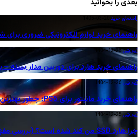
بعدی را بخوانید
راهنمای خرید
1405-03-20
راهنمای خرید لوازم الکترونیکی ضروری برای ش
آموزشی
1404-12-26
راهنمای خرید هارد برای دوربین مدار بسته – ب
آموزشی
1404-12-26
راهنمای خرید مانیتور برای PS5؛ چطور بهترین تجربه گیمینگ نسل نهم را داشته باشیم؟
آموزشی
1404-12-25
چرا هارد SSD من کند شده است؟ (بررسی مفهوم TRIM و پر شدن ظرفیت)