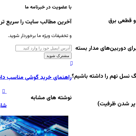
با عضویت در خبرنامه ما
و قطعی برق
آخرین مطالب سایت را سریع تر ا
و تخفیفات ویژه ما برخوردار شوید.
رای دوربین‌های مدار بسته
آدرس
ایمیل
خود
راهنمای
را
خرید
راهنمای خرید گوشی مناسب دانش
وارد
گوشی
کنید
مناسب
شا
دانش‌آموزان
نوشته های مشابه
س
|
شارژ سریع (ing
t
معرفی
بهترین
چ
گوشی‌ها
کا