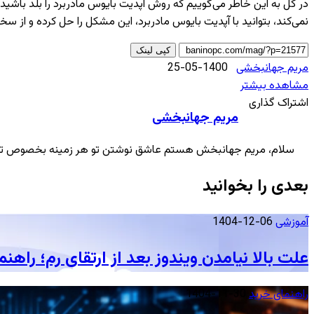
در کل به این خاطر می‌گوییم که روش آپدیت بایوس مادربرد را بلد باشید
نمی‌کند، بتوانید با آپدیت بایوس مادربرد، این مشکل را حل کرده و از سخ
کپی لینک
ارسال
مریم جهانبخشی
1400-05-25
ایمیل
مشاهده بیشتر
X
چاپ
پاکت
فیس
‫تامبلر
‫رددیت
اشتراک
لینکدین
‫پین‌ترست
‫VKontakte
‫Odnoklassniki
اشتراک گذاری
مریم جهانبخشی
با
بوک
ایمیل
سلام، مریم جهانبخش هستم عاشق نوشتن تو هر زمینه بخصوص تکنولو
بعدی را بخوانید
آموزشی
1404-12-06
علت بالا نیامدن ویندوز بعد از ارتقای رم؛ راهنم
راهنمای خرید
1404-11-30