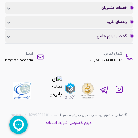
خدمات مشتریان
راهنمای خرید
گجت و لوازم جانبی
شماره تماس:
ایمیل:
02143000017
داخلی 2
info@baninopc.com
© تمامی حقوق این سایت برای بانی‌نو محفوظ است.
b299391101
new build:
حریم خصوصی
شرایط استفاده