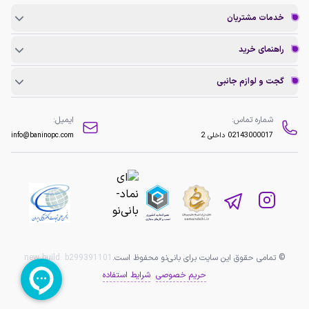
خدمات مشتریان
راهنمای خرید
گجت و لوازم جانبی
شماره تماس:
ایمیل:
02143000017
داخلی 2
info@baninopc.com
© تمامی حقوق این سایت برای بانی‌نو محفوظ است.
b299391101
new build:
حریم خصوصی
شرایط استفاده