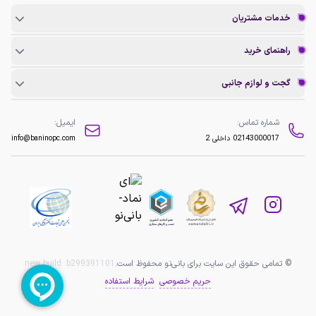
خدمات مشتریان
راهنمای خرید
گجت و لوازم جانبی
شماره تماس:
ایمیل:
02143000017
داخلی 2
info@baninopc.com
© تمامی حقوق این سایت برای بانی‌نو محفوظ است.
b299391101
new build:
حریم خصوصی
شرایط استفاده