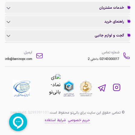
خدمات مشتریان
راهنمای خرید
گجت و لوازم جانبی
شماره تماس:
ایمیل:
02143000017
داخلی 2
info@baninopc.com
© تمامی حقوق این سایت برای بانی‌نو محفوظ است.
b299391101
new build:
حریم خصوصی
شرایط استفاده