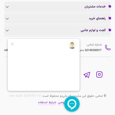
خدمات مشتریان
راهنمای خرید
گجت و لوازم جانبی
شماره تماس:
ایمیل:
02143000017
داخلی 2
info@baninopc.com
© تمامی حقوق این سایت برای بانی‌نو محفوظ است.
b299391101
new build:
حریم خصوصی
شرایط استفاده