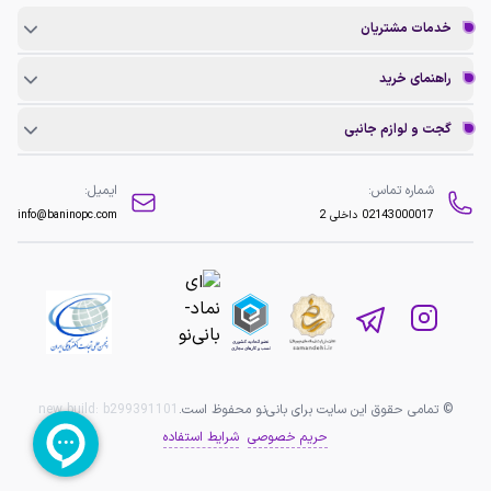
خدمات مشتریان
راهنمای خرید
گجت و لوازم جانبی
شماره تماس:
ایمیل:
02143000017
داخلی 2
info@baninopc.com
© تمامی حقوق این سایت برای بانی‌نو محفوظ است.
b299391101
new build:
حریم خصوصی
شرایط استفاده