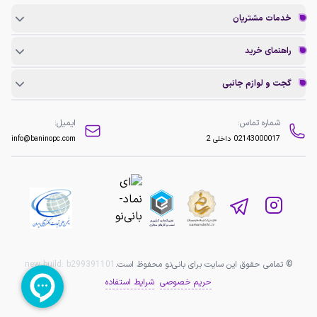
خدمات مشتریان
راهنمای خرید
گجت و لوازم جانبی
شماره تماس:
ایمیل:
02143000017
داخلی 2
info@baninopc.com
© تمامی حقوق این سایت برای بانی‌نو محفوظ است.
b299391101
new build:
حریم خصوصی
شرایط استفاده