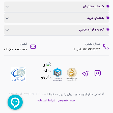
خدمات مشتریان
راهنمای خرید
گجت و لوازم جانبی
شماره تماس:
ایمیل:
02143000017
داخلی 2
info@baninopc.com
© تمامی حقوق این سایت برای بانی‌نو محفوظ است.
b299391101
new build:
حریم خصوصی
شرایط استفاده