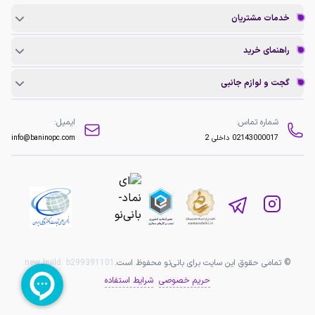
خدمات مشتریان
راهنمای خرید
گجت و لوازم جانبی
شماره تماس:
ایمیل:
02143000017
داخلی 2
info@baninopc.com
© تمامی حقوق این سایت برای بانی‌نو محفوظ است.
b299391101
new build:
حریم خصوصی
شرایط استفاده