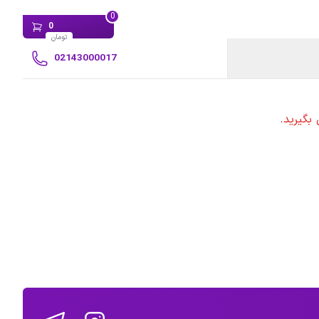
0
0
تومان
02143000017
بگیرید.