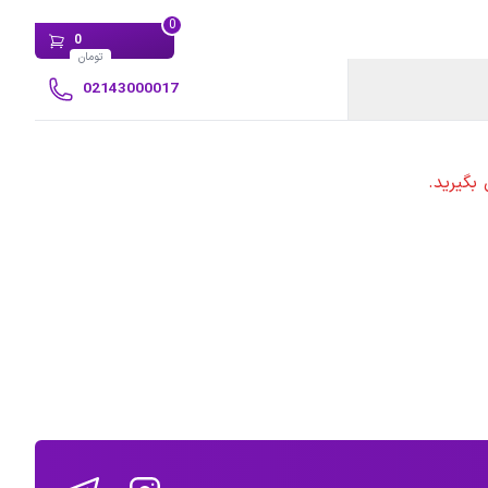
0
0
تومان
02143000017
بگیرید.