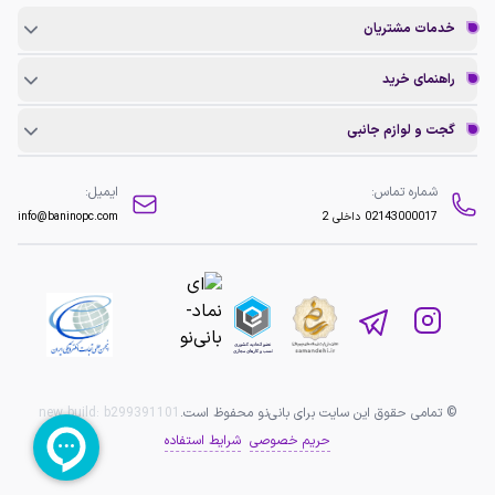
خدمات مشتریان
راهنمای خرید
گجت و لوازم جانبی
شماره تماس:
ایمیل:
02143000017
داخلی 2
info@baninopc.com
© تمامی حقوق این سایت برای بانی‌نو محفوظ است.
b299391101
new build:
حریم خصوصی
شرایط استفاده