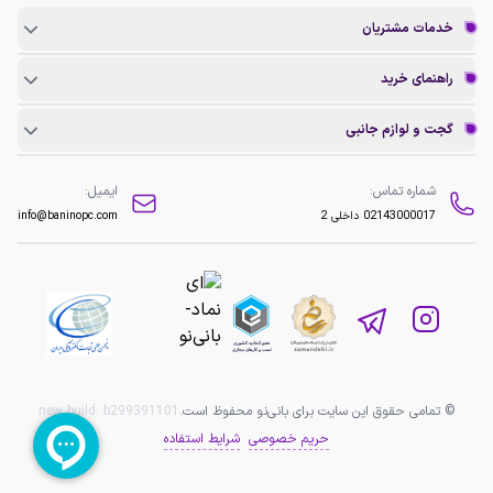
خدمات مشتریان
راهنمای خرید
گجت و لوازم جانبی
شماره تماس:
ایمیل:
02143000017
داخلی 2
info@baninopc.com
© تمامی حقوق این سایت برای بانی‌نو محفوظ است.
b299391101
new build:
حریم خصوصی
شرایط استفاده