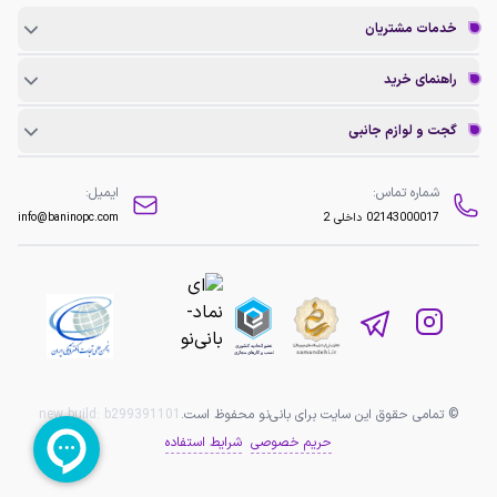
خدمات مشتریان
راهنمای خرید
گجت و لوازم جانبی
شماره تماس:
ایمیل:
02143000017
داخلی 2
info@baninopc.com
© تمامی حقوق این سایت برای بانی‌نو محفوظ است.
b299391101
new build:
حریم خصوصی
شرایط استفاده