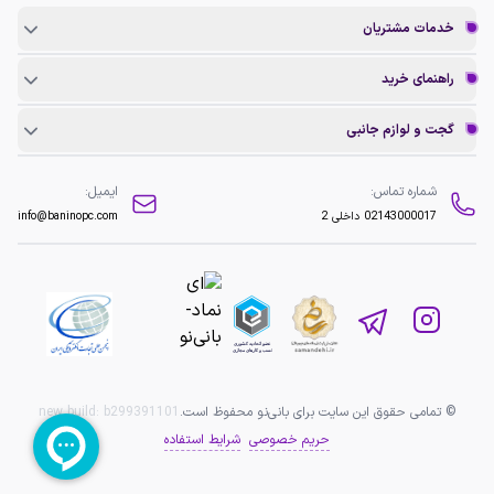
خدمات مشتریان
راهنمای خرید
گجت و لوازم جانبی
شماره تماس:
ایمیل:
02143000017
داخلی 2
info@baninopc.com
© تمامی حقوق این سایت برای بانی‌نو محفوظ است.
b299391101
new build:
حریم خصوصی
شرایط استفاده