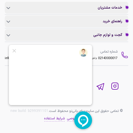
خدمات مشتریان
راهنمای خرید
گجت و لوازم جانبی
شماره تماس:
ایمیل:
02143000017
داخلی 2
info@baninopc.com
© تمامی حقوق این سایت برای بانی‌نو محفوظ است.
b299391101
new build:
حریم خصوصی
شرایط استفاده