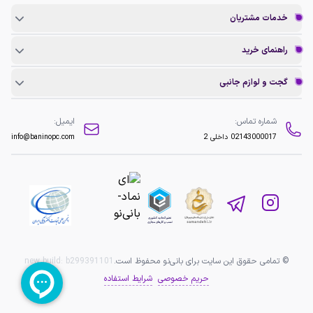
خدمات مشتریان
راهنمای خرید
گجت و لوازم جانبی
شماره تماس:
ایمیل:
02143000017
داخلی 2
info@baninopc.com
© تمامی حقوق این سایت برای بانی‌نو محفوظ است.
b299391101
new build:
حریم خصوصی
شرایط استفاده