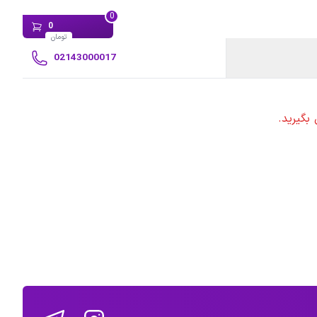
0
0
تومان
02143000017
بگیرید.