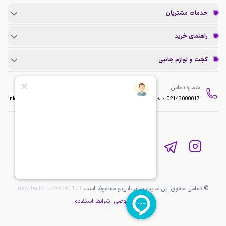
خدمات مشتریان
راهنمای خرید
گجت و لوازم جانبی
شماره تماس:
ایمیل:
02143000017
داخلی 2
info@baninopc.com
© تمامی حقوق این سایت برای بانی‌نو محفوظ است.
b299391101
new build:
حریم خصوصی
شرایط استفاده