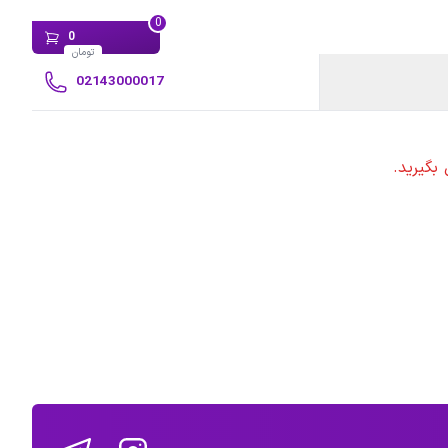
0
0
تومان
02143000017
بگیرید.