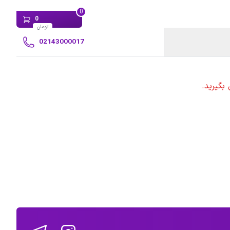
0
0
تومان
02143000017
بگیرید.