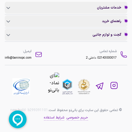
خدمات مشتریان
راهنمای خرید
گجت و لوازم جانبی
شماره تماس:
ایمیل:
02143000017
داخلی 2
info@baninopc.com
© تمامی حقوق این سایت برای بانی‌نو محفوظ است.
b299391101
new build:
حریم خصوصی
شرایط استفاده