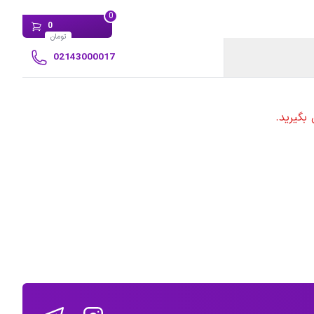
0
0
تومان
02143000017
بگیرید.