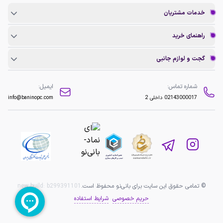
خدمات مشتریان
راهنمای خرید
گجت و لوازم جانبی
شماره تماس:
ایمیل:
02143000017
داخلی 2
info@baninopc.com
© تمامی حقوق این سایت برای بانی‌نو محفوظ است.
b299391101
new build:
حریم خصوصی
شرایط استفاده