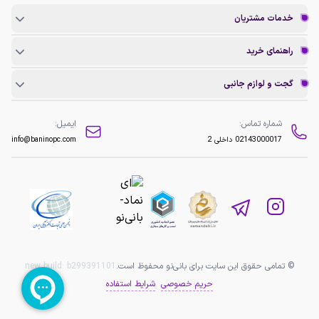
خدمات مشتریان
راهنمای خرید
گجت و لوازم جانبی
شماره تماس:
ایمیل:
02143000017
داخلی 2
info@baninopc.com
© تمامی حقوق این سایت برای بانی‌نو محفوظ است.
b299391101
new build:
حریم خصوصی
شرایط استفاده