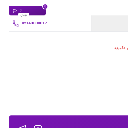
0
0
تومان
02143000017
بگیرید.