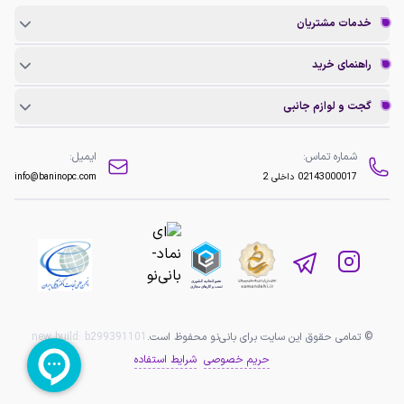
خدمات مشتریان
راهنمای خرید
گجت و لوازم جانبی
شماره تماس:
ایمیل:
02143000017
داخلی 2
info@baninopc.com
© تمامی حقوق این سایت برای بانی‌نو محفوظ است.
b299391101
new build:
حریم خصوصی
شرایط استفاده