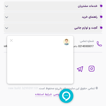
خدمات مشتریان
راهنمای خرید
گجت و لوازم جانبی
شماره تماس:
ایمیل:
02143000017
داخلی 2
info@baninopc.com
© تمامی حقوق این سایت برای بانی‌نو محفوظ است.
b299391101
new build:
حریم خصوصی
شرایط استفاده