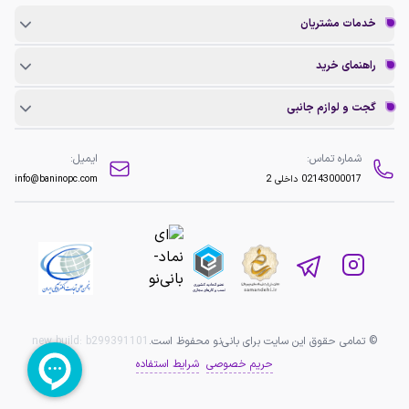
خدمات مشتریان
راهنمای خرید
گجت و لوازم جانبی
شماره تماس:
ایمیل:
02143000017
داخلی 2
info@baninopc.com
© تمامی حقوق این سایت برای بانی‌نو محفوظ است.
b299391101
new build:
حریم خصوصی
شرایط استفاده