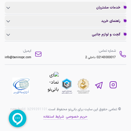
خدمات مشتریان
راهنمای خرید
گجت و لوازم جانبی
شماره تماس:
ایمیل:
02143000017
داخلی 2
info@baninopc.com
© تمامی حقوق این سایت برای بانی‌نو محفوظ است.
b299391101
new build:
حریم خصوصی
شرایط استفاده