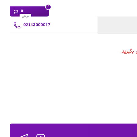
0
0
تومان
02143000017
بگیرید.