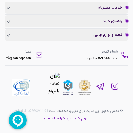
خدمات مشتریان
راهنمای خرید
گجت و لوازم جانبی
شماره تماس:
ایمیل:
02143000017
داخلی 2
info@baninopc.com
© تمامی حقوق این سایت برای بانی‌نو محفوظ است.
b299391101
new build:
حریم خصوصی
شرایط استفاده