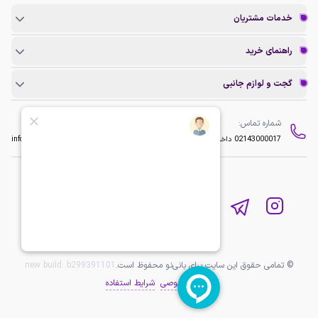
خدمات مشتریان
راهنمای خرید
گجت و لوازم جانبی
شماره تماس:
ایمیل:
02143000017
داخلی 2
info@baninopc.com
© تمامی حقوق این سایت برای بانی‌نو محفوظ است.
b299391101
new build:
حریم خصوصی
شرایط استفاده