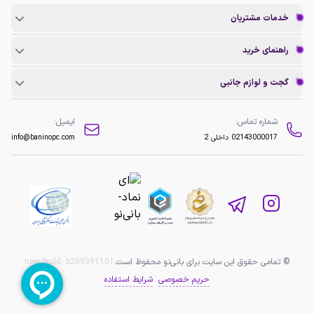
خدمات مشتریان
راهنمای خرید
گجت و لوازم جانبی
شماره تماس:
ایمیل:
02143000017
داخلی 2
info@baninopc.com
© تمامی حقوق این سایت برای بانی‌نو محفوظ است.
b299391101
new build:
حریم خصوصی
شرایط استفاده