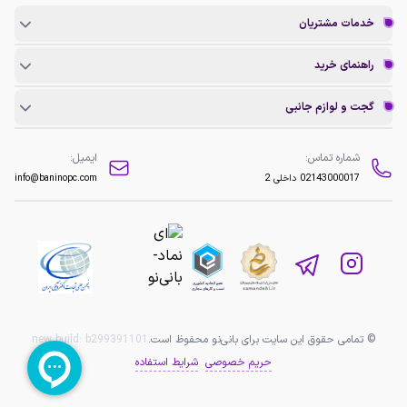
خدمات مشتریان
راهنمای خرید
گجت و لوازم جانبی
شماره تماس:
ایمیل:
02143000017
داخلی 2
info@baninopc.com
© تمامی حقوق این سایت برای بانی‌نو محفوظ است.
b299391101
new build:
حریم خصوصی
شرایط استفاده