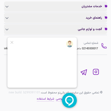
خدمات مشتریان
راهنمای خرید
گجت و لوازم جانبی
شماره تماس:
ایمیل:
02143000017
داخلی 2
info@baninopc.com
© تمامی حقوق این سایت برای بانی‌نو محفوظ است.
b299391101
new build:
حریم خصوصی
شرایط استفاده