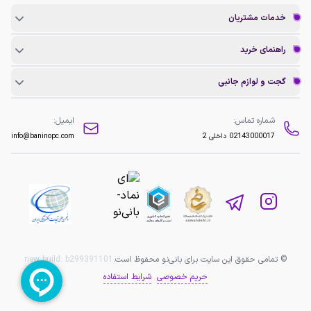
خدمات مشتریان
راهنمای خرید
گجت و لوازم جانبی
شماره تماس:
ایمیل:
02143000017
داخلی 2
info@baninopc.com
© تمامی حقوق این سایت برای بانی‌نو محفوظ است.
b299391101
new build:
حریم خصوصی
شرایط استفاده