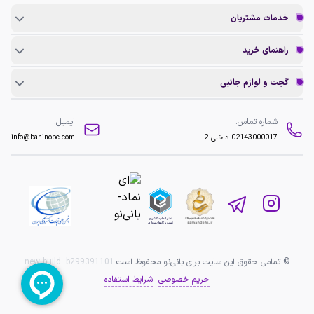
خدمات مشتریان
راهنمای خرید
گجت و لوازم جانبی
شماره تماس:
ایمیل:
02143000017
داخلی 2
info@baninopc.com
© تمامی حقوق این سایت برای بانی‌نو محفوظ است.
b299391101
new build:
حریم خصوصی
شرایط استفاده