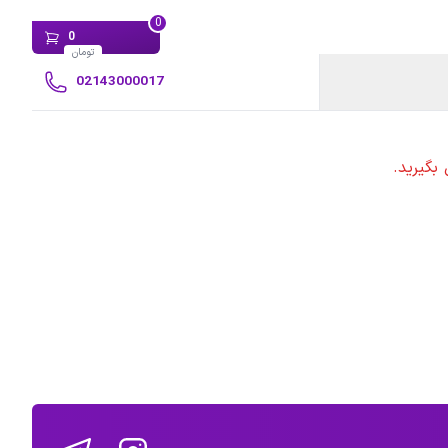
0
0
تومان
02143000017
بگیرید.